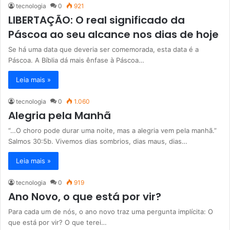
tecnologia
0
921
LIBERTAÇÃO: O real significado da
Páscoa ao seu alcance nos dias de hoje
Se há uma data que deveria ser comemorada, esta data é a
Páscoa. A Bíblia dá mais ênfase à Páscoa…
Leia mais »
tecnologia
0
1.060
Alegria pela Manhã
“…O choro pode durar uma noite, mas a alegria vem pela manhã.”
Salmos 30:5b. Vivemos dias sombrios, dias maus, dias…
Leia mais »
tecnologia
0
919
Ano Novo, o que está por vir?
Para cada um de nós, o ano novo traz uma pergunta implícita: O
que está por vir? O que terei…