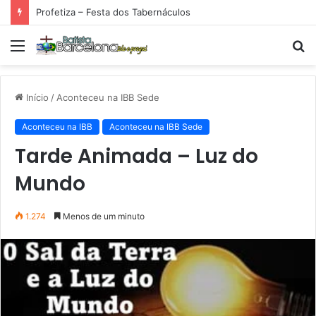
Profetiza – Festa dos Tabernáculos
Menu
P
p
Início
/
Aconteceu na IBB Sede
Aconteceu na IBB
Aconteceu na IBB Sede
Tarde Animada – Luz do
Mundo
1.274
Menos de um minuto