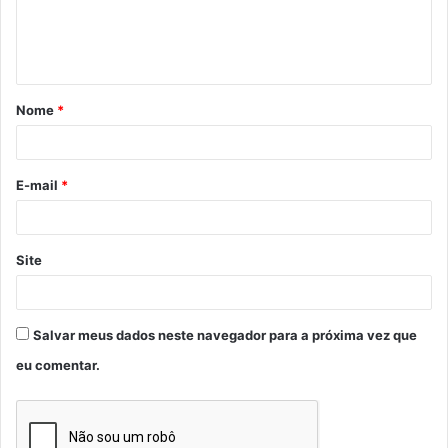
n
t
á
Nome
*
r
i
o
E-mail
*
*
Site
Salvar meus dados neste navegador para a próxima vez que
eu comentar.