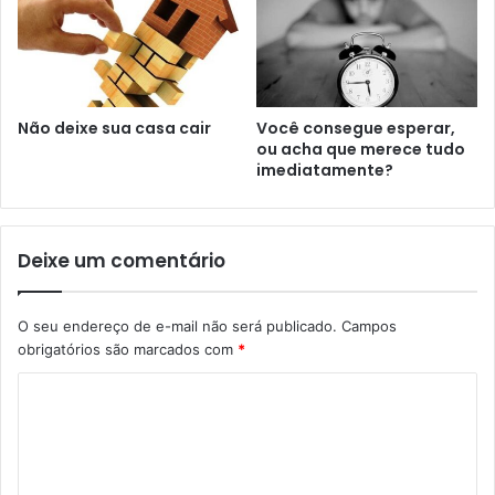
Não deixe sua casa cair
Você consegue esperar,
ou acha que merece tudo
imediatamente?
Deixe um comentário
O seu endereço de e-mail não será publicado.
Campos
obrigatórios são marcados com
*
C
o
m
e