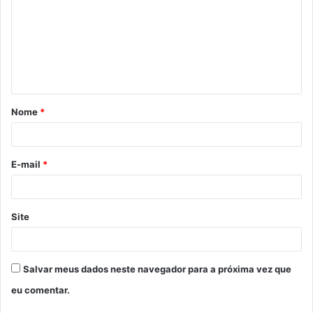
m
e
n
t
á
Nome
*
r
i
o
E-mail
*
*
Site
Salvar meus dados neste navegador para a próxima vez que
eu comentar.