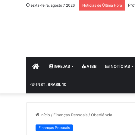
Pro
sexta-feira, agosto 7 2026
Notícias de Última Hora
HOME
IGREJAS
A IBB
NOTÍCIAS
INST. BRASIL 10
Início
/
Finanças Pessoais
/
Obediência
Finanças Pessoais