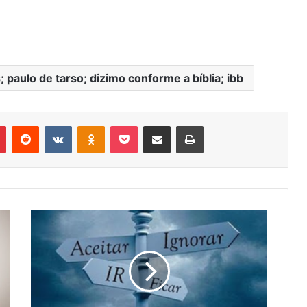
; paulo de tarso; dizimo conforme a bíblia; ibb
r
Pinterest
Reddit
VK
OK
Pocket
Compartilhar via e-mail
Imprimir