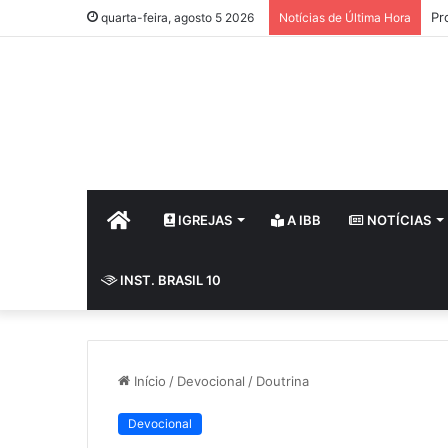
Pr
quarta-feira, agosto 5 2026
Notícias de Última Hora
HOME
IGREJAS
A IBB
NOTÍCIAS
INST. BRASIL 10
Início
/
Devocional
/
Doutrina
Devocional