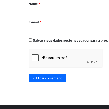
Nome
*
r
i
o
E-mail
*
*
Salvar meus dados neste navegador para a próx