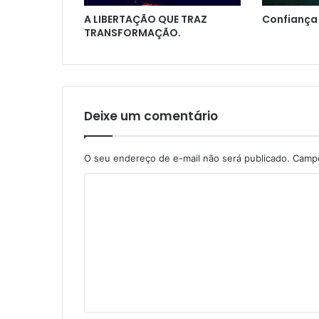
A LIBERTAÇÃO QUE TRAZ
Confiança
TRANSFORMAÇÃO.
Deixe um comentário
O seu endereço de e-mail não será publicado.
Campo
C
o
m
e
n
t
á