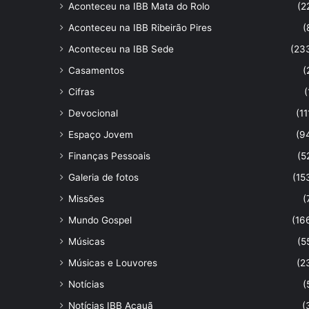
Aconteceu na IBB Mata do Rolo
(2
Aconteceu na IBB Ribeirão Pires
(
Aconteceu na IBB Sede
(23
Casamentos
(
Cifras
(
Devocional
(11
Espaço Jovem
(9
Finanças Pessoais
(5
Galeria de fotos
(15
Missões
(
Mundo Gospel
(16
Músicas
(5
Músicas e Louvores
(2
Notícias
(
Notícias IBB Acauã
(