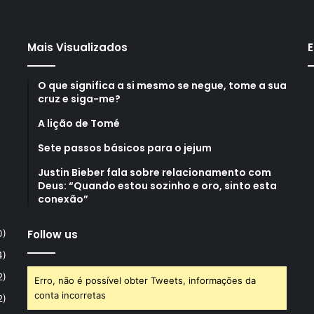
Mais Visualizados
E
O que significa a si mesmo se negue, tome a sua
cruz e siga-me?
A lição de Tomé
Sete passos básicos para o jejum
Justin Bieber fala sobre relacionamento com
Deus: “Quando estou sozinho e oro, sinto esta
conexão”
Follow us
0)
4)
2)
Erro, não é possível obter Tweets, informações da
conta incorretas
2)