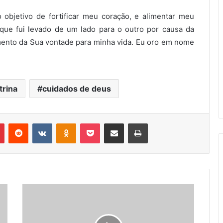
 objetivo de fortificar meu coração, e alimentar meu
que fui levado de um lado para o outro por causa da
mento da Sua vontade para minha vida. Eu oro em nome
trina
cuidados de deus
Pinterest
Reddit
VK
OK
Pocket
Compartilhar via e-mail
Imprimir