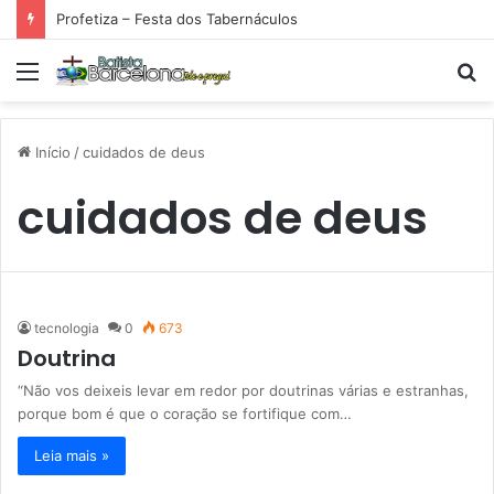
Profetiza – Festa dos Tabernáculos
Menu
P
p
Início
/
cuidados de deus
cuidados de deus
tecnologia
0
673
Doutrina
“Não vos deixeis levar em redor por doutrinas várias e estranhas,
porque bom é que o coração se fortifique com…
Leia mais »