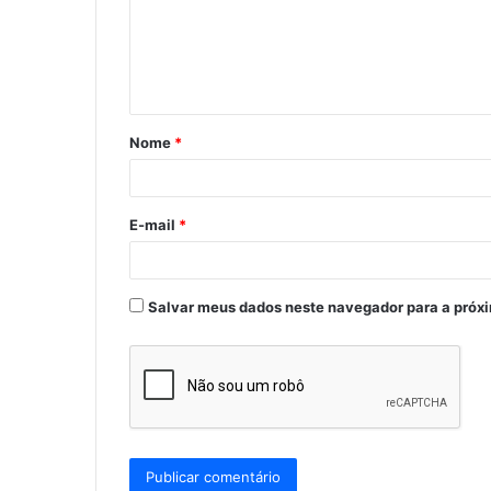
e
n
t
á
Nome
*
r
i
o
E-mail
*
*
Salvar meus dados neste navegador para a próx