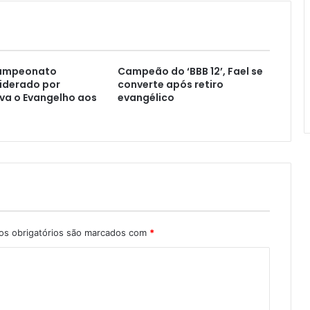
Campeonato
Campeão do ‘BBB 12’, Fael se
liderado por
converte após retiro
eva o Evangelho aos
evangélico
s obrigatórios são marcados com
*