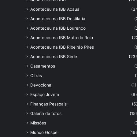
Aconteceu na IBB Acauã
(3
Aconteceu na IBB Destilaria
(
Aconteceu na IBB Lourenço
(
Aconteceu na IBB Mata do Rolo
(2
Aconteceu na IBB Ribeirão Pires
(
Aconteceu na IBB Sede
(23
Casamentos
(
Cifras
(
Devocional
(11
Espaço Jovem
(9
Finanças Pessoais
(5
Galeria de fotos
(15
Missões
(
Mundo Gospel
(16