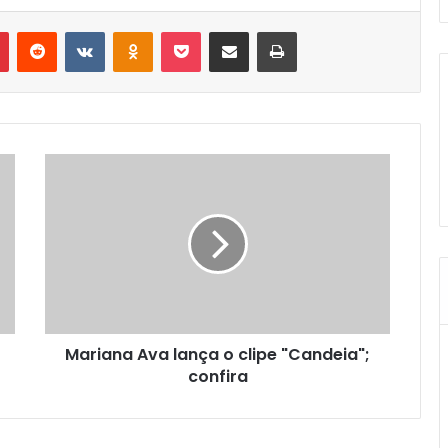
Pinterest
Reddit
VK
OK
Pocket
Compartilhar via e-mail
Imprimir
Mariana Ava lança o clipe "Candeia";
confira