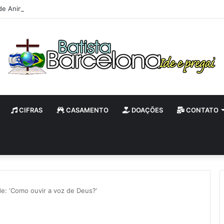
de Animada – Luz do Mundo
CIFRAS
CASAMENTO
DOAÇÕES
CONTATO
e: ‘Como ouvir a voz de Deus?’