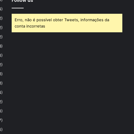
Follow us
4)
2)
Erro, não é possível obter Tweets, informações da
conta incorretas
2)
2)
8)
3)
2)
1)
1)
4)
2)
3)
7)
6)