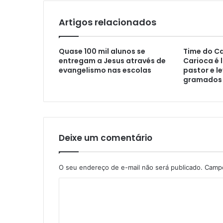
Artigos relacionados
Quase 100 mil alunos se
Time do 
entregam a Jesus através de
Carioca é 
evangelismo nas escolas
pastor e l
gramados
Deixe um comentário
O seu endereço de e-mail não será publicado.
Campo
C
o
m