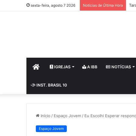
Tar
sexta-feira, agosto 7 2026
Notícias de Última Hora
HOME
IGREJAS
A IBB
NOTÍCIAS
INST. BRASIL 10
Início
/
Espaço Jovem
/
Eu Escolhi Esperar respond
Espaço Jovem