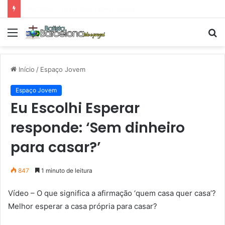
Tarde Animada – Luz do Mundo
Menu
P
p
Início
/
Espaço Jovem
Espaço Jovem
Eu Escolhi Esperar
responde: ‘Sem dinheiro
para casar?’
847
1 minuto de leitura
Vídeo – O que significa a afirmação ‘quem casa quer casa’?
Melhor esperar a casa própria para casar?