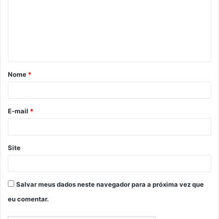
m
e
n
t
á
Nome
*
r
i
o
E-mail
*
*
Site
Salvar meus dados neste navegador para a próxima vez que
eu comentar.