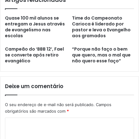
Quase 100 mil alunos se
Time do Campeonato
entregam a Jesus através
Carioca é liderado por
de evangelismo nas
pastor e leva o Evangelho
escolas
aos gramados
Campeão do ‘BBB 12’, Fael
“Porque não faço o bem
se converte após retiro
que quero, mas o mal que
evangélico
não quero esse faço”
Deixe um comentário
O seu endereço de e-mail não será publicado.
Campos
obrigatórios são marcados com
*
C
o