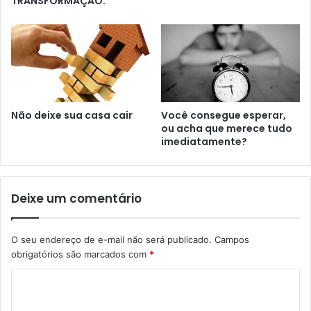
TRANSFORMAÇÃO.
Não deixe sua casa cair
Você consegue esperar,
ou acha que merece tudo
imediatamente?
Deixe um comentário
O seu endereço de e-mail não será publicado.
Campos
obrigatórios são marcados com
*
C
o