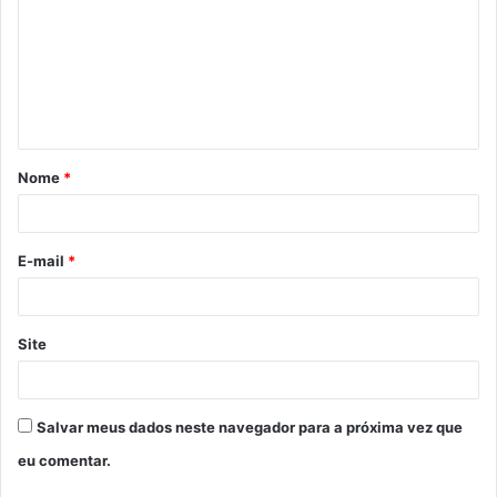
m
e
n
t
á
Nome
*
r
i
o
E-mail
*
*
Site
Salvar meus dados neste navegador para a próxima vez que
eu comentar.