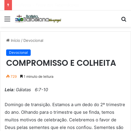
Tarde Animada – Luz do Mundo
Menu
P
p
Início
/
Devocional
Devocional
COMPROMISSO E COLHEITA
729
1 minuto de leitura
Leia:
Gálatas 6:7-10
Domingo de transição. Estamos a um dedo do 2º trimestre
do ano. Olhando para o trimestre que se finda, temos
muitos motivos de celebração. Celebremos o favor de
Deus pelas sementes que ele nos confiou. Sementes são