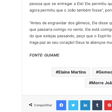
pessoa que se entregar a Ele! Ele permitiu q
agora permitiu que o João também fosse”, pon
“Antes de engravidar dos gêmeos, Ele disse q
que passaria comigo no vento. Ele está comig
do que estejas passando, peço que o Espírit
traga paz ao seu coração! Deus te abençoe muit
FONTE: GUIAME
Elaine Martins
Gemeos
Morre João
Facebook
Twitter
Linkedin
Tumblr
Compartilhar