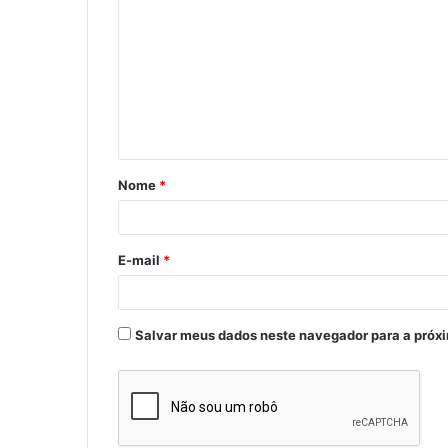
o
m
e
n
t
á
Nome
*
r
i
o
E-mail
*
*
Salvar meus dados neste navegador para a próx