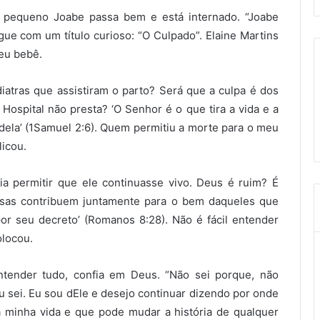
o pequeno Joabe passa bem e está internado. “Joabe
ue com um título curioso: “O Culpado”. Elaine Martins
seu bebê.
atras que assistiram o parto? Será que a culpa é dos
 Hospital não presta? ‘O Senhor é o que tira a vida e a
dela’ (‭‭1Samuel‬ ‭2:6‬). Quem permitiu a morte para o meu
licou.
ia permitir que ele continuasse vivo. Deus é ruim? É
isas contribuem juntamente para o bem daqueles que
eu decreto’ (‭‭Romanos‬ ‭8:28‬). Não é fácil entender
olocou.
ntender tudo, confia em Deus. “Não sei porque, não
 sei. Eu sou dEle e desejo continuar dizendo por onde
minha vida e que pode mudar a história de qualquer