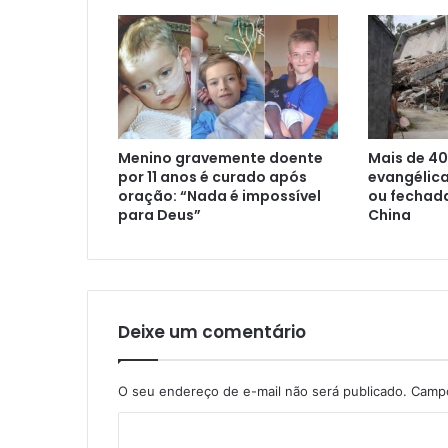
Menino gravemente doente
Mais de 40
por 11 anos é curado após
evangélica
oração: “Nada é impossível
ou fechad
para Deus”
China
Deixe um comentário
O seu endereço de e-mail não será publicado.
Campo
C