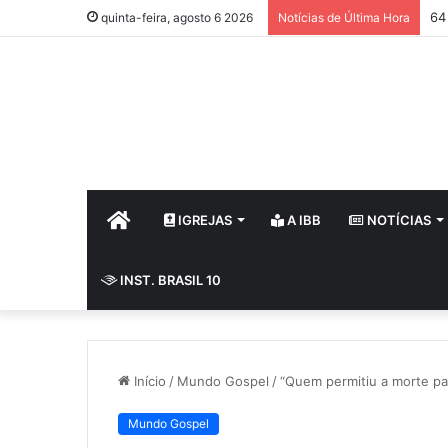
64
quinta-feira, agosto 6 2026
Notícias de Última Hora
HOME
IGREJAS
A IBB
NOTÍCIAS
INST. BRASIL 10
Início
/
Mundo Gospel
/
“Quem permitiu a morte par
Mundo Gospel