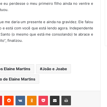
ue eu perdesse o meu primeiro filho ainda no ventre e
tuou.
ue me daria um presente e ainda na gravidez. Ele falou
o e está com você que está lendo agora. Independente
o Santo (o mesmo que está me consolando) te abrace e
o”, finalizou.
 Elaine Martins
João e Joabe
 de Elaine Martins
Pinterest
Reddit
VK
OK
Pocket
Compartilhar via e-mail
Imprimir