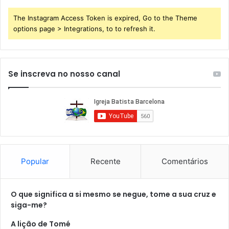
The Instagram Access Token is expired, Go to the Theme
options page > Integrations, to to refresh it.
Se inscreva no nosso canal
Popular
Recente
Comentários
O que significa a si mesmo se negue, tome a sua cruz e
siga-me?
A lição de Tomé