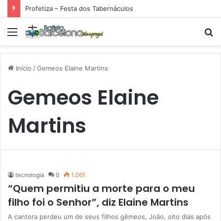
Profetiza – Festa dos Tabernáculos
Menu
P
p
Início
/
Gemeos Elaine Martins
Gemeos Elaine
Martins
tecnologia
0
1.061
“Quem permitiu a morte para o meu
filho foi o Senhor”, diz Elaine Martins
A cantora perdeu um de seus filhos gêmeos, João, oito dias após