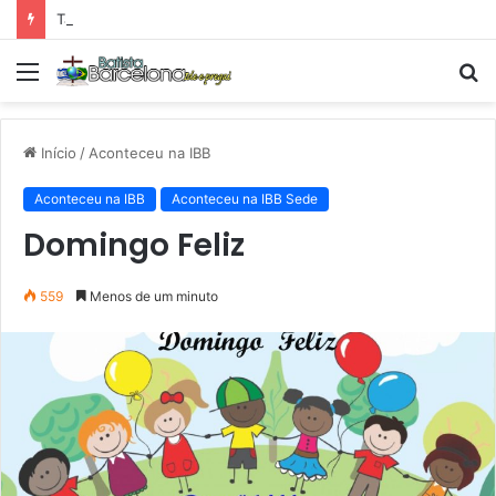
Tarde Animada – Luz do Mundo
Menu
P
p
Início
/
Aconteceu na IBB
Aconteceu na IBB
Aconteceu na IBB Sede
Domingo Feliz
559
Menos de um minuto