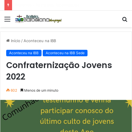
Tarde Animada – Luz do Mundo
Menu
P
p
Início
/
Aconteceu na IBB
Aconteceu na IBB
Aconteceu na IBB Sede
Confraternização Jovens
2022
602
Menos de um minuto