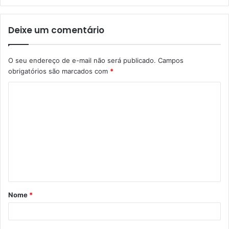
Deixe um comentário
O seu endereço de e-mail não será publicado.
Campos
obrigatórios são marcados com
*
C
o
m
e
n
t
á
Nome
*
r
i
o