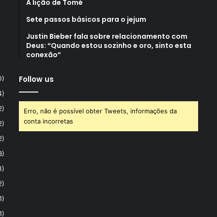
A lição de Tomé
Sete passos básicos para o jejum
Justin Bieber fala sobre relacionamento com
Deus: “Quando estou sozinho e oro, sinto esta
conexão”
Follow us
0)
4)
2)
Erro, não é possível obter Tweets, informações da
conta incorretas
2)
2)
8)
3)
2)
1)
1)