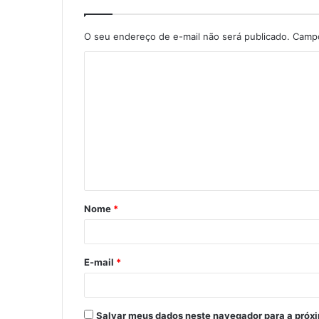
O seu endereço de e-mail não será publicado.
Campo
C
o
m
e
n
t
á
Nome
*
r
i
o
E-mail
*
*
Salvar meus dados neste navegador para a próx