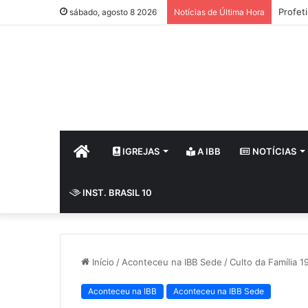
Profet
sábado, agosto 8 2026
Notícias de Última Hora
HOME
IGREJAS
A IBB
NOTÍCIAS
INST. BRASIL 10
Início
/
Aconteceu na IBB Sede
/
Culto da Família 1
Aconteceu na IBB
Aconteceu na IBB Sede