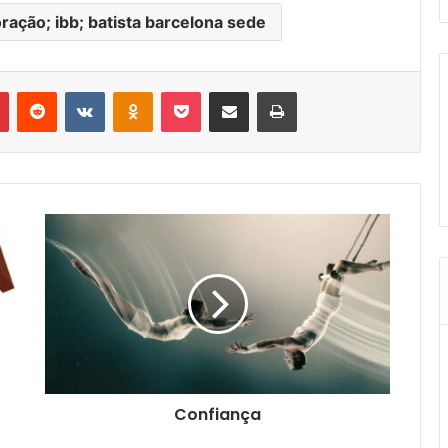
 oração; ibb; batista barcelona sede
r
Pinterest
Reddit
VK
OK
Pocket
Compartilhar via e-mail
Imprimir
Confiança