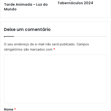
Tabernáculos 2024
Tarde Animada – Luz do
Mundo
Deixe um comentário
O seu endereço de e-mail não será publicado.
Campos
obrigatórios são marcados com
*
C
o
m
e
n
t
á
Nome
*
r