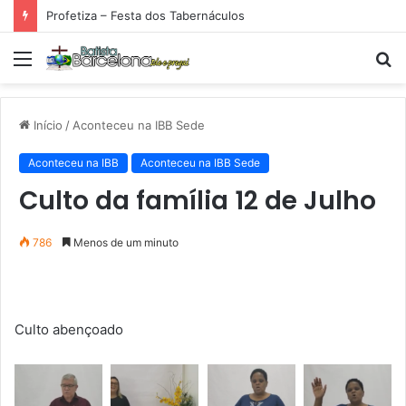
Profetiza – Festa dos Tabernáculos
Menu
P
p
Início
/
Aconteceu na IBB Sede
Aconteceu na IBB
Aconteceu na IBB Sede
Culto da família 12 de Julho
786
Menos de um minuto
Culto abençoado