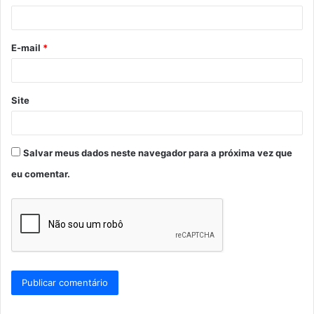
i
o
E-mail
*
*
Site
Salvar meus dados neste navegador para a próxima vez que
eu comentar.