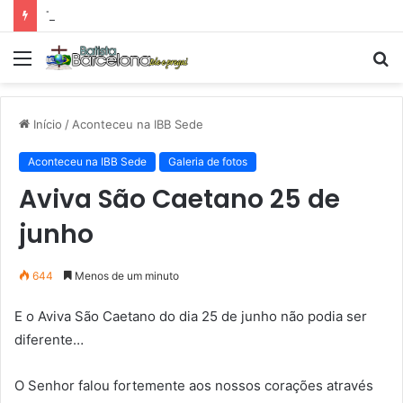
Tarde Animada – Luz do Mundo
Menu
P
p
Início
/
Aconteceu na IBB Sede
Aconteceu na IBB Sede
Galeria de fotos
Aviva São Caetano 25 de
junho
644
Menos de um minuto
E o Aviva São Caetano do dia 25 de junho não podia ser
diferente…
O Senhor falou fortemente aos nossos corações através