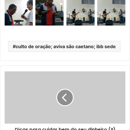
culto de oração; aviva são caetano; ibb sede
Dicas para cuidar bem do seu dinheiro (II)