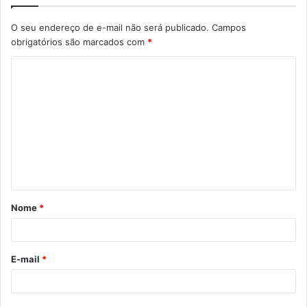
O seu endereço de e-mail não será publicado.
Campos
obrigatórios são marcados com
*
C
o
m
e
n
t
á
Nome
*
r
i
o
E-mail
*
*