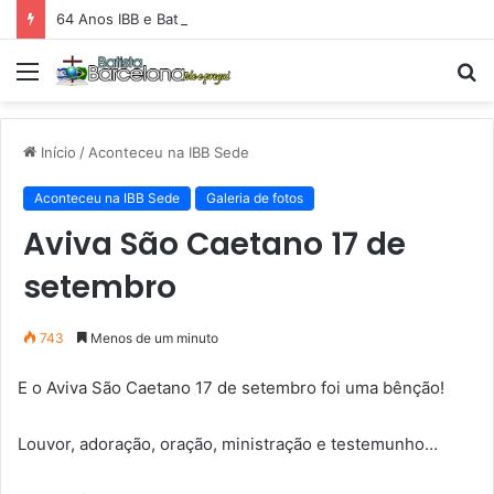
64 Anos IBB e Batismo
Menu
P
p
Início
/
Aconteceu na IBB Sede
Aconteceu na IBB Sede
Galeria de fotos
Aviva São Caetano 17 de
setembro
743
Menos de um minuto
E o Aviva São Caetano 17 de setembro foi uma bênção!
Louvor, adoração, oração, ministração e testemunho…