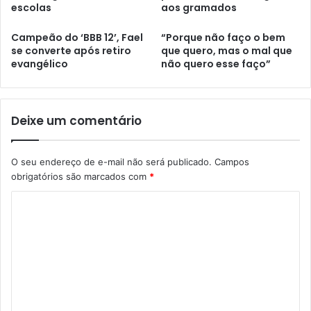
escolas
aos gramados
Campeão do ‘BBB 12’, Fael
“Porque não faço o bem
se converte após retiro
que quero, mas o mal que
evangélico
não quero esse faço”
Deixe um comentário
O seu endereço de e-mail não será publicado.
Campos
obrigatórios são marcados com
*
C
o
m
e
n
t