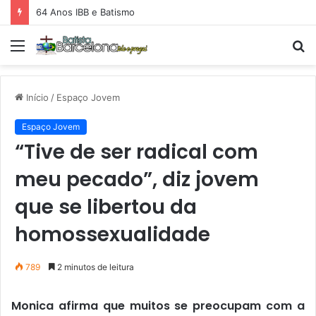
64 Anos IBB e Batismo
Menu
P
p
Início
/
Espaço Jovem
Espaço Jovem
“Tive de ser radical com
meu pecado”, diz jovem
que se libertou da
homossexualidade
789
2 minutos de leitura
Monica afirma que muitos se preocupam com a