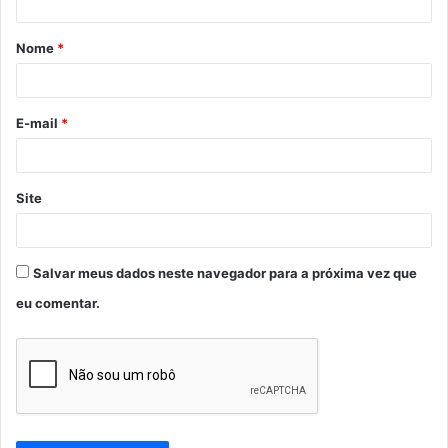
á
Nome
*
r
i
o
E-mail
*
*
Site
Salvar meus dados neste navegador para a próxima vez que
eu comentar.