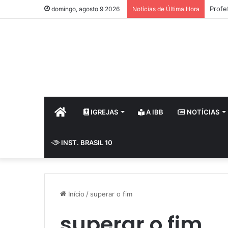
Profe
domingo, agosto 9 2026
Notícias de Última Hora
HOME
IGREJAS
A IBB
NOTÍCIAS
INST. BRASIL 10
Início
/
superar o fim
superar o fim