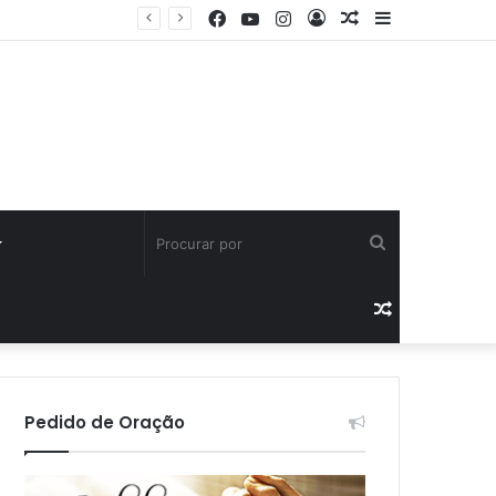
Facebook
YouTube
Instagram
Entrar
Artigo
Barra
aleatório
Lateral
Procurar
por
Artigo
aleatório
Pedido de Oração