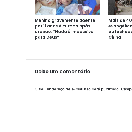
Menino gravemente doente
Mais de 40
por 11 anos é curado após
evangélica
oração: “Nada é impossível
ou fechad
para Deus”
China
Deixe um comentário
O seu endereço de e-mail não será publicado.
Campo
C
o
m
e