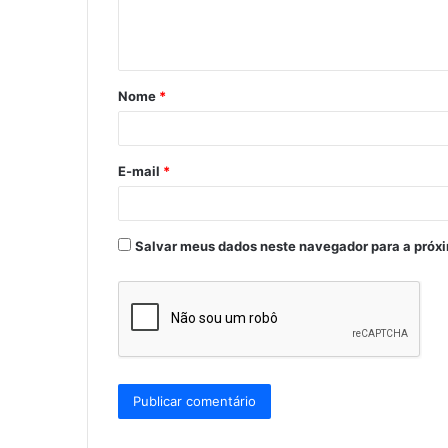
n
t
á
Nome
*
r
i
o
E-mail
*
*
Salvar meus dados neste navegador para a próx