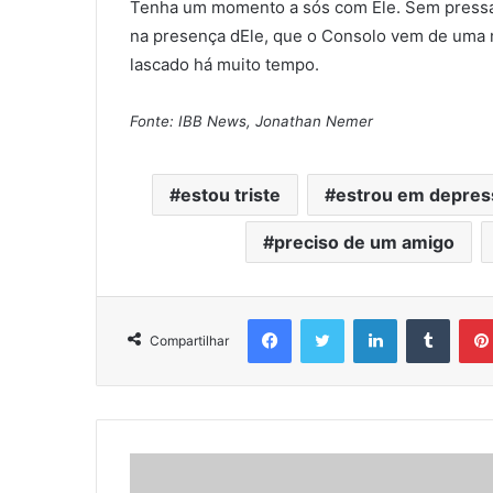
Tenha um momento a sós com Ele. Sem pressa. 
na presença dEle, que o Consolo vem de uma m
lascado há muito tempo.
Fonte: IBB News, Jonathan Nemer
estou triste
estrou em depres
preciso de um amigo
Facebook
Twitter
Linkedin
Tumblr
Compartilhar