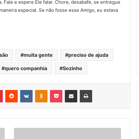
Fale e espere Ele falar. Chore, desabafe, se entregue
aneira especial. Se não fosse esse Amigo, eu estava
são
muita gente
preciso de ajuda
quero companhia
Sozinho
Pinterest
Reddit
VK
OK
Pocket
Compartilhar via e-mail
Imprimir