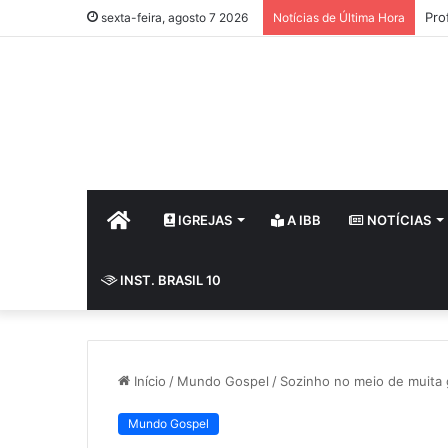
Pro
sexta-feira, agosto 7 2026
Notícias de Última Hora
HOME
IGREJAS
A IBB
NOTÍCIAS
INST. BRASIL 10
Início
/
Mundo Gospel
/
Sozinho no meio de muita
Mundo Gospel