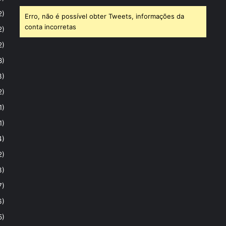
2)
Erro, não é possível obter Tweets, informações da
conta incorretas
2)
2)
8)
3)
2)
1)
1)
4)
2)
3)
7)
6)
5)