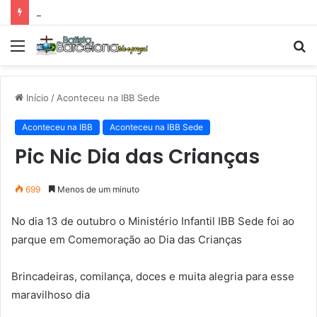
Tarde Animada – Luz do Mundo
Menu
P
p
Início
/
Aconteceu na IBB Sede
Aconteceu na IBB
Aconteceu na IBB Sede
Pic Nic Dia das Crianças
699
Menos de um minuto
No dia 13 de outubro o Ministério Infantil IBB Sede foi ao
parque em Comemoração ao Dia das Crianças
Brincadeiras, comilança, doces e muita alegria para esse
maravilhoso dia