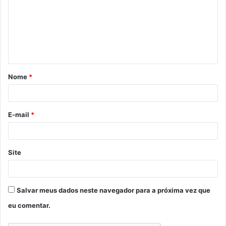
m
e
n
t
á
Nome
*
r
i
o
E-mail
*
*
Site
Salvar meus dados neste navegador para a próxima vez que
eu comentar.