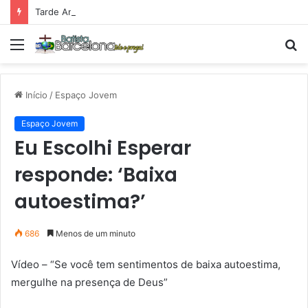
Tarde Animada – Luz do Mundo
Menu
P
p
Início
/
Espaço Jovem
Espaço Jovem
Eu Escolhi Esperar
responde: ‘Baixa
autoestima?’
686
Menos de um minuto
Vídeo – “Se você tem sentimentos de baixa autoestima,
mergulhe na presença de Deus”