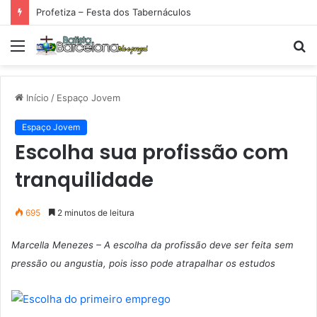
Profetiza – Festa dos Tabernáculos
Menu
P
p
Início
/
Espaço Jovem
Espaço Jovem
Escolha sua profissão com
tranquilidade
695
2 minutos de leitura
Marcella Menezes – A escolha da profissão deve ser feita sem
pressão ou angustia, pois isso pode atrapalhar os estudos