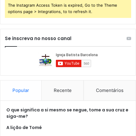
The Instagram Access Token is expired, Go to the Theme
options page > Integrations, to to refresh it.
Se inscreva no nosso canal
Popular
Recente
Comentários
O que significa a si mesmo se negue, tome a sua cruz e
siga-me?
A lição de Tomé