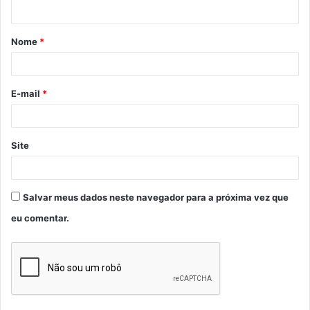
t
á
Nome
*
r
i
o
E-mail
*
*
Site
Salvar meus dados neste navegador para a próxima vez que
eu comentar.