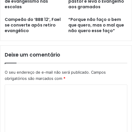
de evangelismo nas
pastor e leva o Evangelho
escolas
aos gramados
Campeão do ‘BBB 12’, Fael
“Porque não faço o bem
se converte após retiro
que quero, mas o mal que
evangélico
não quero esse faço”
Deixe um comentário
O seu endereço de e-mail não será publicado.
Campos
obrigatórios são marcados com
*
C
o
m
e
n