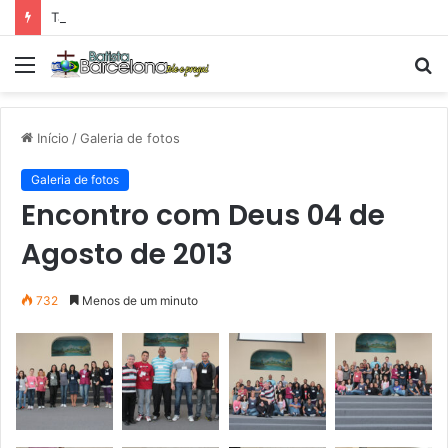
Tarde Animada – Luz do Mundo
Menu
P
p
Início
/
Galeria de fotos
Galeria de fotos
Encontro com Deus 04 de
Agosto de 2013
732
Menos de um minuto