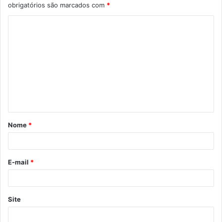
obrigatórios são marcados com
*
C
o
m
e
n
t
á
Nome
*
r
i
o
E-mail
*
*
Site