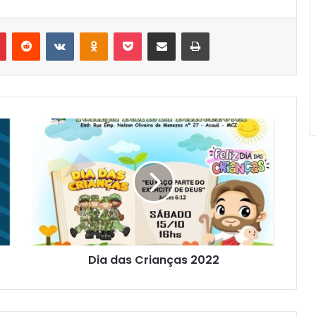
Pinterest
Reddit
VK
OK
Pocket
Compartilhar via e-mail
Imprimir
Dia das Crianças 2022