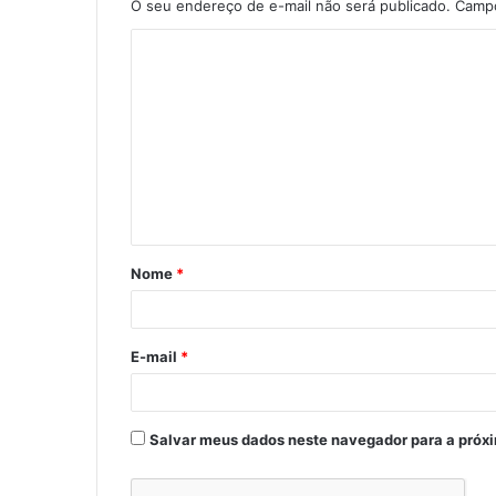
O seu endereço de e-mail não será publicado.
Campo
C
o
m
e
n
t
á
Nome
*
r
i
o
E-mail
*
*
Salvar meus dados neste navegador para a próx