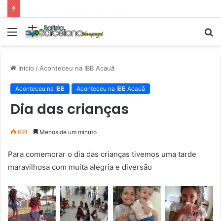
Tarde Animada – Luz do Mundo
Menu
P
p
Início
/
Aconteceu na IBB Acauã
Aconteceu na IBB
Aconteceu na IBB Acauã
Dia das crianças
691
Menos de um minuto
Para comemorar o dia das crianças tivemos uma tarde
maravilhosa com muita alegria e diversão