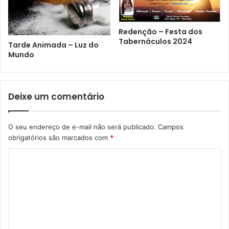
Redenção – Festa dos
Tabernáculos 2024
Tarde Animada – Luz do
Mundo
Deixe um comentário
O seu endereço de e-mail não será publicado.
Campos
obrigatórios são marcados com
*
C
o
m
e
n