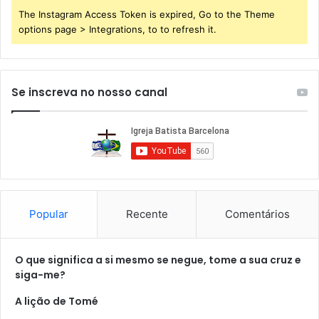
The Instagram Access Token is expired, Go to the Theme
options page > Integrations, to to refresh it.
Se inscreva no nosso canal
Popular
Recente
Comentários
O que significa a si mesmo se negue, tome a sua cruz e
siga-me?
A lição de Tomé