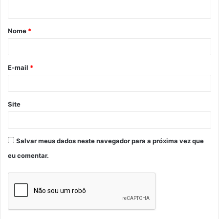
t
á
Nome
*
r
i
o
E-mail
*
*
Site
Salvar meus dados neste navegador para a próxima vez que
eu comentar.