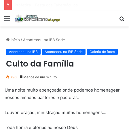
Tarde Animada – Luz do Mundo
Menu
P
p
Início
/
Aconteceu na IBB Sede
Aconteceu na IBB
Aconteceu na IBB Sede
Galeria de fotos
Culto da Família
796
Menos de um minuto
Uma noite muito abençoada onde podemos homenagear
nossos amados pastores e pastoras.
Louvor, oração, ministração muitas homenagens…
Toda honra e glórias ao nosso Deus