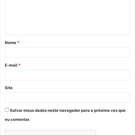
e
n
t
á
Nome
*
r
i
o
E-mail
*
*
Site
Salvar meus dados neste navegador para a próxima vez que
eu comentar.