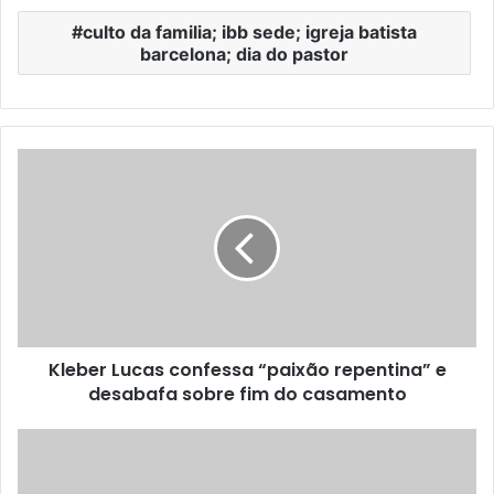
culto da familia; ibb sede; igreja batista
barcelona; dia do pastor
Kleber Lucas confessa “paixão repentina” e
desabafa sobre fim do casamento