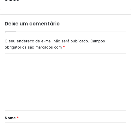
Deixe um comentário
O seu endereço de e-mail não será publicado.
Campos
obrigatórios são marcados com
*
C
o
m
e
n
t
á
Nome
*
r
i