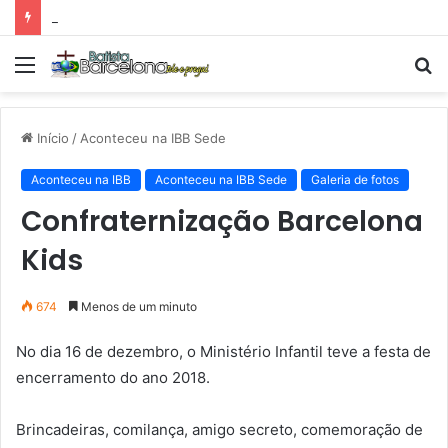
Tarde Animada – Luz do Mundo
Menu
P
p
Início
/
Aconteceu na IBB Sede
Aconteceu na IBB
Aconteceu na IBB Sede
Galeria de fotos
Confraternização Barcelona
Kids
674
Menos de um minuto
No dia 16 de dezembro, o Ministério Infantil teve a festa de
encerramento do ano 2018.
Brincadeiras, comilança, amigo secreto, comemoração de