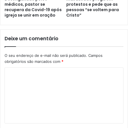
médicos, pastor se
protestos e pede que as
recupera da Covid-19 após
pessoas “se voltem para
igreja se unir em oração
Cristo”
Deixe um comentário
O seu endereço de e-mail não será publicado.
Campos
obrigatórios são marcados com
*
C
o
m
e
n
t
á