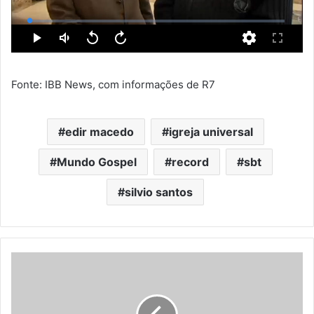
Fonte: IBB News, com informações de R7
edir macedo
igreja universal
Mundo Gospel
record
sbt
silvio santos