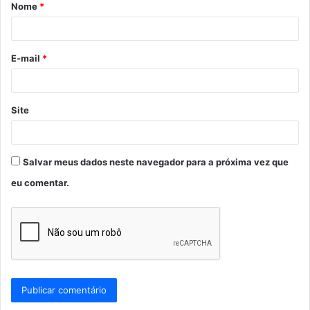
Nome
*
r
i
o
E-mail
*
*
Site
Salvar meus dados neste navegador para a próxima vez que
eu comentar.