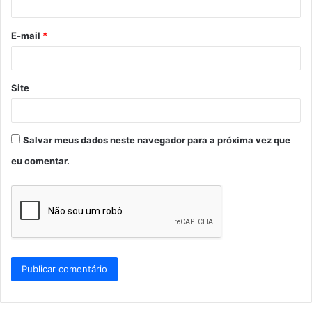
i
o
E-mail
*
*
Site
Salvar meus dados neste navegador para a próxima vez que
eu comentar.