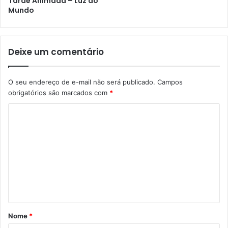
Tarde Animada – Luz do
Mundo
Deixe um comentário
O seu endereço de e-mail não será publicado.
Campos
obrigatórios são marcados com
*
C
o
m
e
n
t
á
Nome
*
r