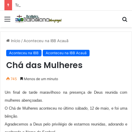
Tarde Animada – Luz do Mundo
Menu
P
p
Início
/
Aconteceu na IBB Acauã
Aconteceu na IBB
Aconteceu na IBB Acauã
Chá das Mulheres
745
Menos de um minuto
Um final de tarde maravilhoso na presença de Deus reunida com
mulheres abençoadas.
O Chá de Mulheres aconteceu no último sábado, 12 de maio, e foi uma
bênção.
Agradecemos a Deus pelo privilégio de estarmos reunidas, adorando e