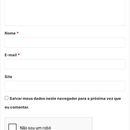
n
t
á
Nome
*
r
i
o
E-mail
*
*
Site
Salvar meus dados neste navegador para a próxima vez que
eu comentar.