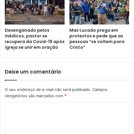
Desenganado pelos
Max Lucado prega em
médicos, pastor se
protestos e pede que as
recupera da Covid-19 após
pessoas “se voltem para
igreja se unir em oração
Cristo”
Deixe um comentário
O seu endereço de e-mail não será publicado.
Campos
obrigatórios são marcados com
*
C
o
m
e