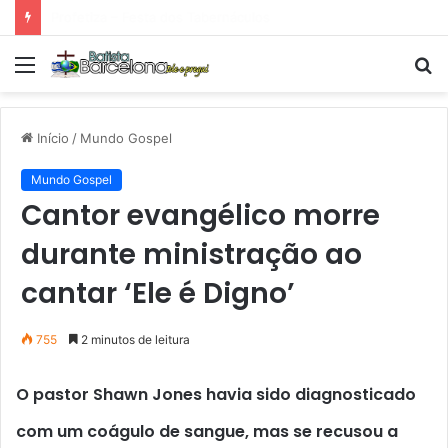
Tarde Animada – Luz do Mundo
Menu
P
p
Início
/
Mundo Gospel
Mundo Gospel
Cantor evangélico morre
durante ministração ao
cantar ‘Ele é Digno’
755
2 minutos de leitura
O pastor Shawn Jones havia sido diagnosticado
com um coágulo de sangue, mas se recusou a