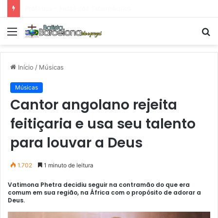
Tarde Animada – Luz do Mundo
Menu
P
p
Início
/
Músicas
Músicas
Cantor angolano rejeita
feitiçaria e usa seu talento
para louvar a Deus
1.702
1 minuto de leitura
Vatimona Phetra decidiu seguir na contramão do que era
comum em sua região, na África com o propósito de adorar a
Deus.