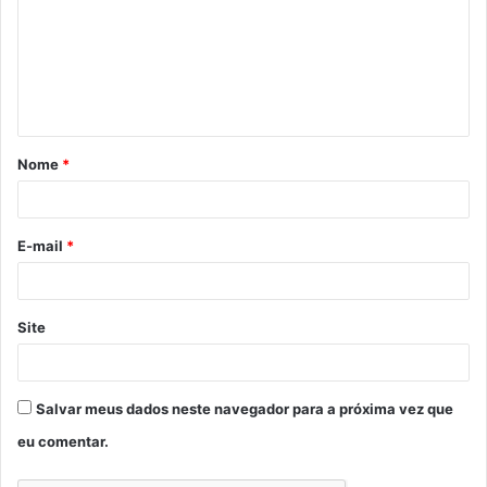
m
e
n
t
á
Nome
*
r
i
o
E-mail
*
*
Site
Salvar meus dados neste navegador para a próxima vez que
eu comentar.