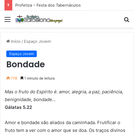
Profetiza – Festa dos Tabernáculos
Menu
P
p
Início
/
Espaço Jovem
Espaço Jovem
Bondade
778
1 minuto de leitura
Mas o fruto do Espírito é: amor, alegria, a paz, paciência,
benignidade, bondade…
Gálatas 5.22
Amor e bondade são aliados da caminhada. Frutificar o
fruto tem a ver com o amor que se doa. Os traços divinos