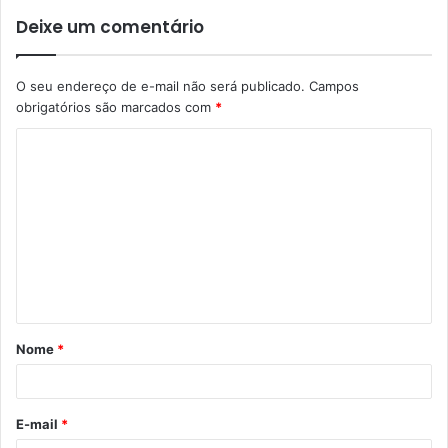
Deixe um comentário
O seu endereço de e-mail não será publicado.
Campos
obrigatórios são marcados com
*
C
o
m
e
n
t
á
Nome
*
r
i
o
E-mail
*
*