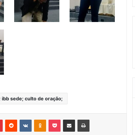
 ibb sede; culto de oração;
Pinterest
Reddit
VK
OK
Pocket
Compartilhar via e-mail
Imprimir