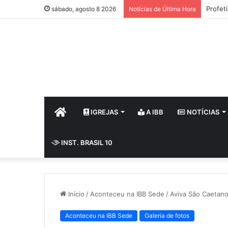
Tarde 
sábado, agosto 8 2026
Notícias de Última Hora
HOME
IGREJAS
A IBB
NOTÍCIAS
INST. BRASIL 10
Início
/
Aconteceu na IBB Sede
/
Aviva São Caetano
Aconteceu na IBB Sede
Galeria de fotos