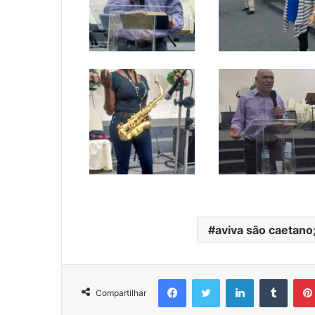
aviva são caetano;
Facebook
Twitter
Linkedin
Tumblr
Compartilhar