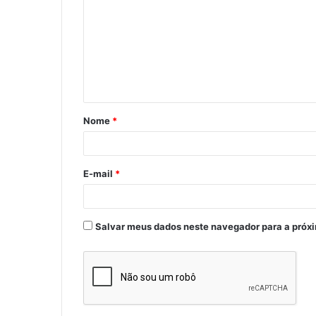
m
e
n
t
á
Nome
*
r
i
o
E-mail
*
*
Salvar meus dados neste navegador para a próx