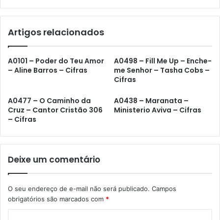
Artigos relacionados
A0101 – Poder do Teu Amor
A0498 – Fill Me Up – Enche-
– Aline Barros – Cifras
me Senhor – Tasha Cobs –
Cifras
A0477 – O Caminho da
A0438 – Maranata –
Cruz – Cantor Cristão 306
Ministerio Aviva – Cifras
– Cifras
Deixe um comentário
O seu endereço de e-mail não será publicado.
Campos
obrigatórios são marcados com
*
C