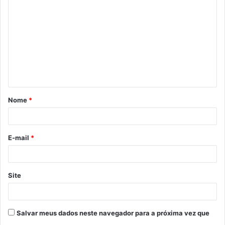
o
m
e
n
t
á
Nome
*
r
i
o
E-mail
*
*
Site
Salvar meus dados neste navegador para a próxima vez que