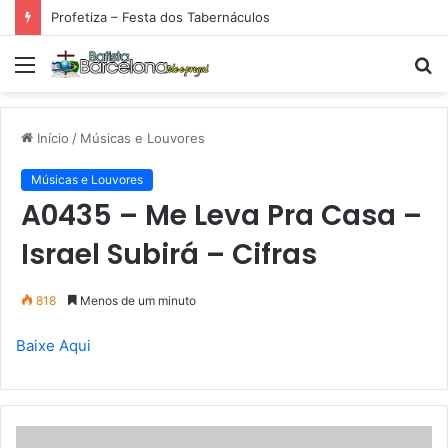
Profetiza – Festa dos Tabernáculos
Menu
P
p
Início
/
Músicas e Louvores
Músicas e Louvores
A0435 – Me Leva Pra Casa –
Israel Subirá – Cifras
818
Menos de um minuto
Baixe Aqui