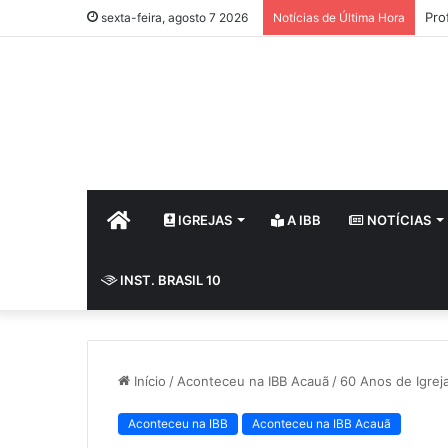
Pro
sexta-feira, agosto 7 2026
Notícias de Última Hora
HOME
IGREJAS
A IBB
NOTÍCIAS
INST. BRASIL 10
Início
/
Aconteceu na IBB Acauã
/
60 Anos de Igreja
Aconteceu na IBB
Aconteceu na IBB Acauã