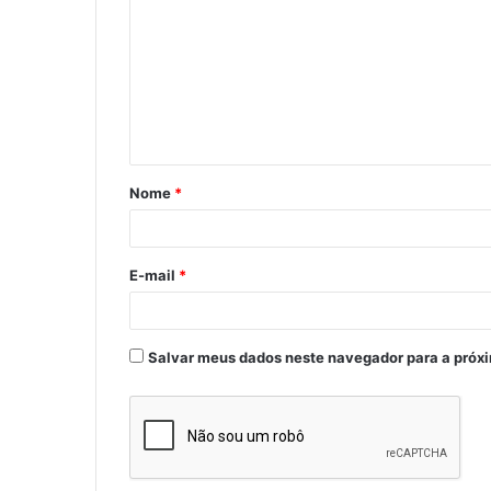
o
m
e
n
t
á
Nome
*
r
i
o
E-mail
*
*
Salvar meus dados neste navegador para a próx