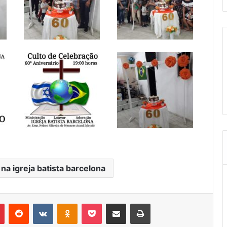
 na igreja batista barcelona
r
Pinterest
Reddit
VK
OK
Pocket
Compartilhar via e-mail
Imprimir