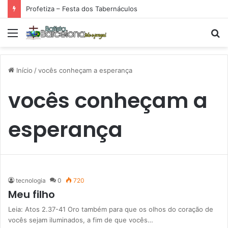
Profetiza – Festa dos Tabernáculos
Menu
P
p
Início
/
vocês conheçam a esperança
vocês conheçam a
esperança
tecnologia
0
720
Meu filho
Leia: Atos 2.37-41 Oro também para que os olhos do coração de
vocês sejam iluminados, a fim de que vocês…