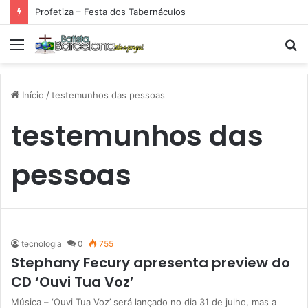
Profetiza – Festa dos Tabernáculos
Menu
P
p
Início
/
testemunhos das pessoas
testemunhos das
pessoas
tecnologia
0
755
Stephany Fecury apresenta preview do
CD ‘Ouvi Tua Voz’
Música – ‘Ouvi Tua Voz’ será lançado no dia 31 de julho, mas a