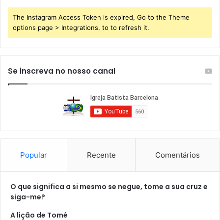
The Instagram Access Token is expired, Go to the Theme
options page > Integrations, to to refresh it.
Se inscreva no nosso canal
Popular
Recente
Comentários
O que significa a si mesmo se negue, tome a sua cruz e
siga-me?
A lição de Tomé