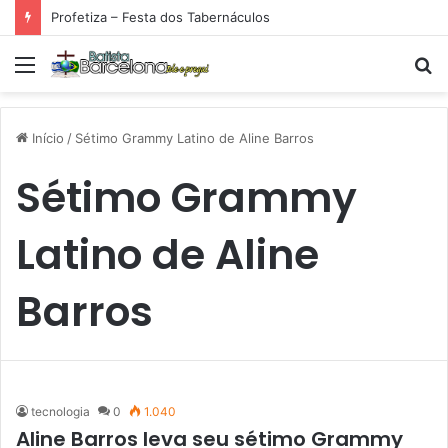
Profetiza – Festa dos Tabernáculos
Menu
P
p
Início
/
Sétimo Grammy Latino de Aline Barros
Sétimo Grammy
Latino de Aline
Barros
tecnologia
0
1.040
Aline Barros leva seu sétimo Grammy