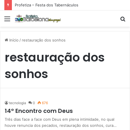
Profetiza – Festa dos Tabernáculos
Menu
P
p
Início
/
restauração dos sonhos
restauração dos
sonhos
tecnologia
0
676
14º Encontro com Deus
Três dias face a face com Deus em plena intimidade, no qual
houve renuncia dos pecados, restauração dos sonhos, cura…