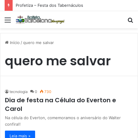
Profetiza – Festa dos Tabernáculos
Menu
P
p
Início
/
quero me salvar
quero me salvar
tecnologia
0
730
Dia de festa na Célula do Everton e
Carol
Na célula do Everton, comemoramos o aniversário do Walter
confira!!
Leia mais »