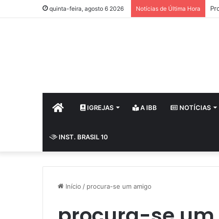
Pr
quinta-feira, agosto 6 2026
Notícias de Última Hora
HOME
IGREJAS
A IBB
NOTÍCIAS
INST. BRASIL 10
Início
/
procura-se um amigo
procura-se um