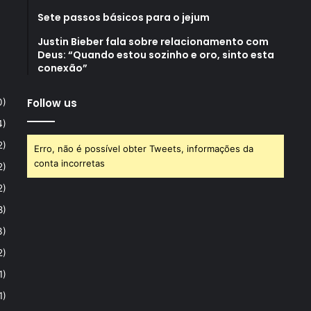
Sete passos básicos para o jejum
Justin Bieber fala sobre relacionamento com
Deus: “Quando estou sozinho e oro, sinto esta
conexão”
Follow us
0)
4)
2)
Erro, não é possível obter Tweets, informações da
conta incorretas
2)
2)
8)
3)
2)
1)
1)