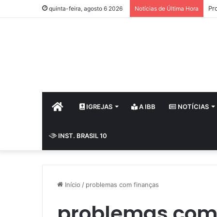
Pr
quinta-feira, agosto 6 2026
Notícias de Última Hora
HOME
IGREJAS
A IBB
NOTÍCIAS
INST. BRASIL 10
Início
/
problemas com finanças
problemas com