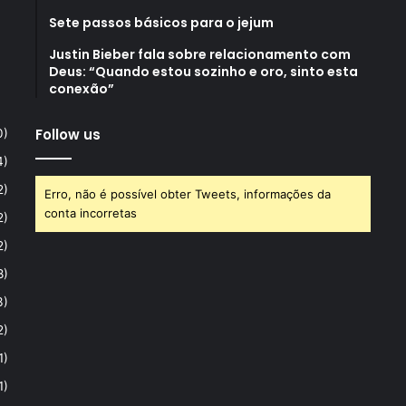
Sete passos básicos para o jejum
Justin Bieber fala sobre relacionamento com
Deus: “Quando estou sozinho e oro, sinto esta
conexão”
Follow us
0)
4)
2)
Erro, não é possível obter Tweets, informações da
conta incorretas
2)
2)
8)
3)
2)
1)
1)