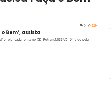
0
929
 o Bem’, assista
!’ e relançada remix no CD ‘RetransMISSÃO’. Dirigido pela