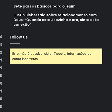
Sete passos básicos para o jejum
Justin Bieber fala sobre relacionamento com
Deus: “Quando estou sozinho e oro, sinto esta
conexão”
Follow us
0)
4)
2)
Erro, não é possível obter Tweets, informações da
conta incorretas
2)
2)
8)
3)
2)
1)
1)