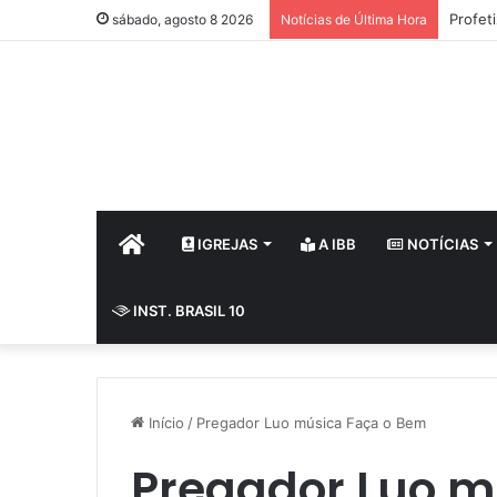
Profet
sábado, agosto 8 2026
Notícias de Última Hora
HOME
IGREJAS
A IBB
NOTÍCIAS
INST. BRASIL 10
Início
/
Pregador Luo música Faça o Bem
Pregador Luo m