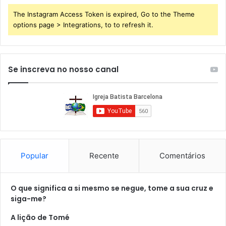
The Instagram Access Token is expired, Go to the Theme
options page > Integrations, to to refresh it.
Se inscreva no nosso canal
Popular
Recente
Comentários
O que significa a si mesmo se negue, tome a sua cruz e
siga-me?
A lição de Tomé