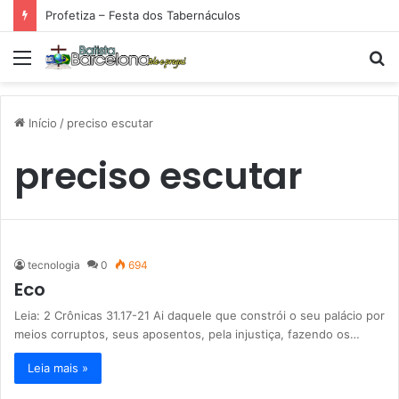
Profetiza – Festa dos Tabernáculos
Menu
P
p
Início
/
preciso escutar
preciso escutar
tecnologia
0
694
Eco
Leia: 2 Crônicas 31.17-21 Ai daquele que constrói o seu palácio por
meios corruptos, seus aposentos, pela injustiça, fazendo os…
Leia mais »