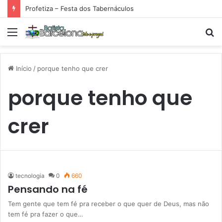
Profetiza – Festa dos Tabernáculos
Menu
P
p
Início
/
porque tenho que crer
porque tenho que
crer
tecnologia
0
660
Pensando na fé
Tem gente que tem fé pra receber o que quer de Deus, mas não
tem fé pra fazer o que…