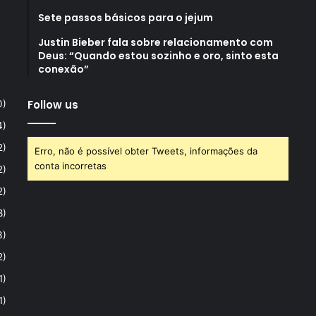
Sete passos básicos para o jejum
Justin Bieber fala sobre relacionamento com
Deus: “Quando estou sozinho e oro, sinto esta
conexão”
Follow us
0)
4)
2)
Erro, não é possível obter Tweets, informações da
conta incorretas
2)
2)
8)
3)
2)
1)
1)