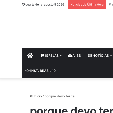
Pr
quarta-feira, agosto 5 2026
Notícias de Última Hora
HOME
IGREJAS
A IBB
NOTÍCIAS
INST. BRASIL 10
Início
/
porque devo ter fé
porque devo ter