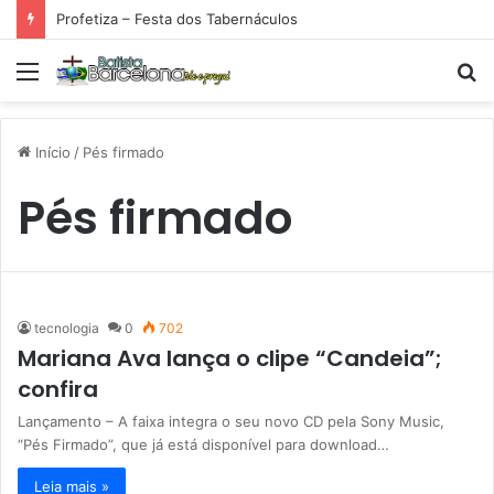
Profetiza – Festa dos Tabernáculos
Menu
P
p
Início
/
Pés firmado
Pés firmado
tecnologia
0
702
Mariana Ava lança o clipe “Candeia”;
confira
Lançamento – A faixa integra o seu novo CD pela Sony Music,
“Pés Firmado”, que já está disponível para download…
Leia mais »